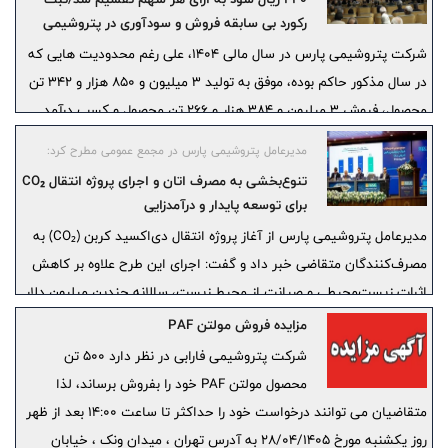
رکورد بی سابقه فروش و سودآوری در پتروشیمی
پارس
شرکت پتروشیمی پارس در سال مالی ۱۴۰۴، علی رغم محدودیت هایی که
در سال مذکور حاکم بوده، موفق به تولید 3 میلیون و 850 هزار و 342 تن
محصول، فروش 3 میلیون و 384 هزار و 266 تن محصول و کسب درآمد
عملیاتی 1.334.624 میلیارد ریال شد.
مدیرعامل پتروشیمی پارس در مجمع عمومی مطرح کرد:
تنوع‌بخشی به مصرف اتان و اجرای پروژه انتقال CO₂
برای توسعه پایدار و درآمدزایی
مدیرعامل پتروشیمی پارس از آغاز پروژه انتقال دی‌اکسید کربن (CO₂) به
مصرف‌کنندگان متقاضی خبر داد و گفت: اجرای این طرح علاوه بر کاهش
اثرات زیست‌محیطی و صیانت از محیط زیست، سالانه چندین میلیون دلار
درآمد برای شرکت به همراه خواهد داشت.
مزایده فروش مولتن PAF
شرکت پتروشیمی فارابی در نظر دارد 500 تن
محصول مولتن PAF خود را بفروش برساند، لذا
متقاضیان می توانند درخواست خود را حداکثر تا ساعت 14:00 بعد از ظهر
روز یکشنبه مورخ 28/04/1405 به آدرس تهران ، میدان ونک ، خیابان