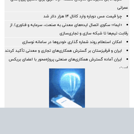
عمرانی
چرا قیمت مس دوباره وارد کانال ۱۴ هزار دلار شد
«ایما»؛ سکوی اتصال ایده‌های معدنی به صنعت، سرمایه و فناوری/ از
رقابت تیم‌ها تا شبکه سازی و تجاری‌سازی
امکان استعلام روند شماره گذاری خودروها در سامانه نوسازی
ایران و قرقیزستان بر گسترش همکاری‌های تجاری و معدنی تأکید کردند
ایران آماده گسترش همکاری‌های صنعتی پروژه‌محور با اعضای بریکس
است
بهره گیری حداکثری از ظرفیت موافقتنامه تجارت آزاد ایران و روسیه
معاونت توسعه مدیریت و منابع انسانی منطقه آزاد دوغارون علت
استراتژی اعطای امتیاز خاص جذب سرمایه‌های انسانی بومی در آزمون
استخدامی اخیر را تشریح نمود
گامی بلند به سوی آینده؛ تأسیس «واحد آموزش هوشمند» در منطقه
آزاد تجاری-صنعتی دوغارون برای توانمندسازی کارکنان و مردم
موج بی‌پایان زائران حسینی در مرز شلمچه ادامه دارد