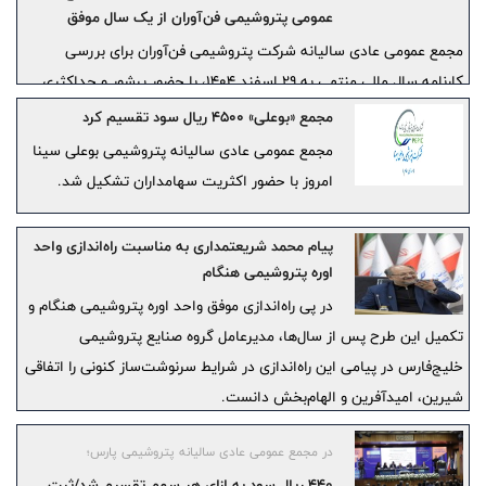
عمومی پتروشیمی فن‌آوران از یک سال موفق
مجمع عمومی عادی سالیانه شرکت پتروشیمی فن‌آوران برای بررسی
کارنامه سال مالی منتهی به ۲۹ اسفند ۱۴۰۴، با حضور پرشور و حداکثری
۸۵/۹۱ درصدی سهامداران برگزار شد. این نشست که با رویکردی
مجمع «بوعلی» 4500 ریال سود تقسیم کرد
تبیین‌گرانه نسبت به راهبردهای مدیریت بحران و پایداری در مسیر توسعه
مجمع عمومی عادی سالیانه پتروشیمی بوعلی سینا
تشکیل گردید، روایتگر عبور موفقیت‌آمیز مجموعه از چالش‌های محیطی و
امروز با حضور اکثریت سهامداران تشکیل شد.
تثبیت جایگاه شرکت در زنجیره ارزش صنعت پتروشیمی بود.
پیام محمد شریعتمداری به مناسبت راه‌اندازی واحد
اوره پتروشیمی هنگام
در پی راه‌اندازی موفق واحد اوره پتروشیمی هنگام و
تکمیل این طرح پس از سال‌ها، مدیرعامل گروه صنایع پتروشیمی
خلیج‌فارس در پیامی این راه‌اندازی در شرایط سرنوشت‌ساز کنونی را اتفاقی
شیرین، امیدآفرین و الهام‌بخش دانست.
در مجمع عمومی عادی سالیانه پتروشیمی پارس؛
440 ریال سود به ازای هر سهم تقسیم شد/ثبت