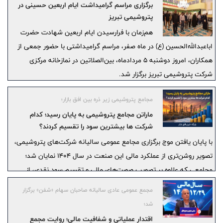
برگزاری مراسم گرامیداشت ایام اربعین حسینی در
پتروشیمی تبریز
هم‌زمان با فرارسیدن ایام اربعین شهادت حضرت
اباعبدالله‌الحسین (ع) در ماه صفر، مراسم گرامیداشتی با حضور جمعی از
همکاران، امروز دوشنبه ۵ مردادماه، بین‌الصلاتین در نمازخانه مرکزی
شرکت پتروشیمی تبریز برگزار شد.
مجامع پتروشیمی زیر ذره بین افق بازار؛
ماراتن مجامع پتروشیمی به پایان رسید؛ کدام
شرکت ها بیشترین سود را تقسیم کردند؟
با پایان یافتن موج برگزاری مجامع عمومی سالیانه شرکت‌های پتروشیمی،
تصویر روشن‌تری از عملکرد مالی این صنعت در سال ۱۴۰۴ نمایان شد؛
مجامعی که علاوه بر تصویب صورت‌های مالی و تقسیم سود نقدی، از
تداوم سرمایه‌گذاری‌های توسعه‌ای، برنامه‌های افزایش ظرفیت تولید و
مجمع عمومی عادی سالیانه صاحبان سهام «شفن» برگزار
راهبردهای عبور از چالش‌های انرژی و بازارهای صادراتی پرده برداشتند.
شد؛
اقتدار عملیاتی و شفافیت مالی؛ روایت مجمع